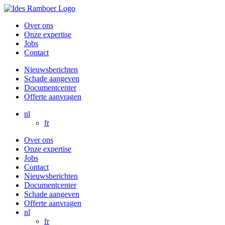
Skip
to
Over ons
content
Onze expertise
Jobs
Contact
Nieuwsberichten
Schade aangeven
Documentcenter
Offerte aanvragen
nl
fr
Over ons
Onze expertise
Jobs
Contact
Nieuwsberichten
Documentcenter
Schade aangeven
Offerte aanvragen
nl
fr